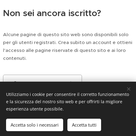
Non sei ancora iscritto?
Alcune pagine di questo sito web sono disponibili solo
per gli utenti registrati. Crea subito un account e ottieni
l'accesso alle pagine riservate di questo sito e ai loro
contenuti.
Crea un nuovo account
Utilizziamo i cookie per consentire il corretto funzionamento
e la sicurezza del nostro sito web e per offrirti la migliore
esperienza utente possibile.
Utilizziamo solo cookie
tecnici strettamente
necessari INFO
Accetta solo i necessari
Accetta tutti
Sponsorizzato da Webnode
Cookies