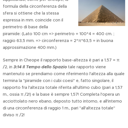
formula della circonferenza della
sfera si ottiene che la stessa
espressa in mm. coincide con il
perimetro di base della
piramide: (Lato 100 cm => perimetro = 100*4 = 400 cm. ;
raggio 63,5 mm. => circonferenza = 2*π*63,5 = in buona
approssimazione 400 mm.)
Sempre in Cheope il rapporto base-altezza è pari a 1,57 = π
/2, in
3:14 Il Tempo dello Spazio
tale rapporto viene
mantenuto se prendiamo come riferimento l'altezza alla quale
termina la "piramide con i cubi coesi" e, fatto singolare, il
rapporto fra l'altezza totale riferita all'ultimo cubo (pari a 1,57
m., ossia π /2!) e la base è sempre 1,57! Completa l'opera un
acciottolato nero ebano, deposto tutto intorno, e all'interno
di una circonferenza di raggio 1 m., pari "all'altezza totale"
diviso π /2!