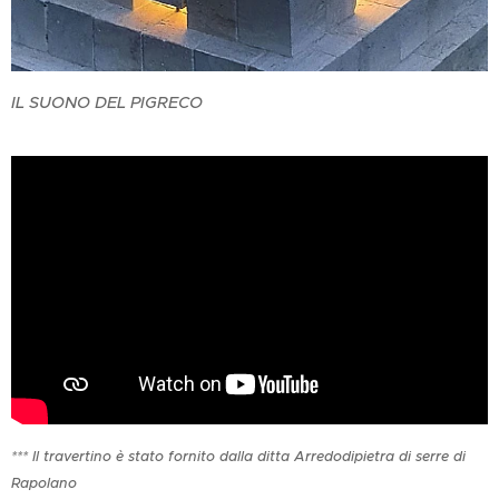
IL SUONO DEL PIGRECO
*** Il travertino è stato fornito dalla ditta Arredodipietra di serre di
Rapolano