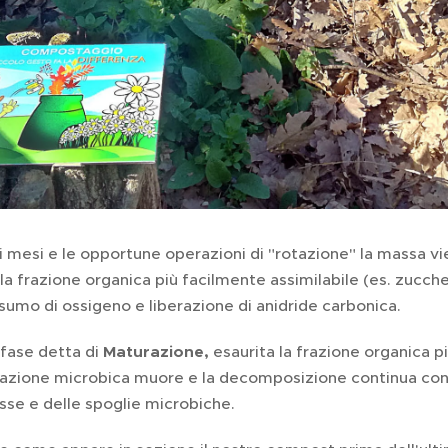
 mesi e le opportune operazioni di "rotazione" la massa vien
a fra­zio­ne or­ga­ni­ca più fa­cil­men­te as­si­mi­la­bi­le (es. zuc­che
su­mo di os­si­ge­no e li­be­ra­zio­ne di ani­dri­de car­bo­ni­ca.
 fase detta di
Ma­tu­ra­zio­ne,
esau­ri­ta la fra­zio­ne or­ga­ni­
la­zio­ne mi­cro­bi­ca muore e la de­com­po­si­zio­ne con­ti­nua con
­se e delle spo­glie mi­cro­bi­che.