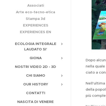
Associati
Arte eco-tecno-etica
Stampa 3d
EXPERIENCES
EXPERIENCES EN
ECOLOGIA INTEGRALE
LAUDATO SI'
GIONA
Dopo alcuni
nella quale l
NOSTRI VIDEO 2D - 3D
cia­to a con­
CHI SIAMO
Nell'ultima
OUR HISTORY
della po­po­
CONTATTI
più com­ples
NASCITA DI VENERE