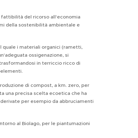
fattibilità del ricorso all'economia
mi della sostenibilità ambientale e
quale i materiali organici (rametti,
e un'adeguata ossigenazione, si
rasformandosi in terriccio ricco di
oelementi.
 produzione di compost, a km. zero, per
ata una precisa scelta ecoetica che ha
o derivate per esempio da abbruciamenti
ntorno al Biolago, per le piantumazioni