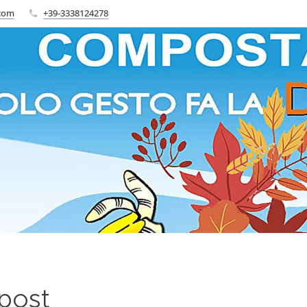
.com
+39-3338124278
post