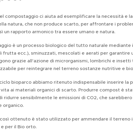
el compostaggio ci aiuta ad esemplificare la necessità e la 
ella natura, che non produce scarto, per affrontare i proble
sì un rapporto armonico tra essere umano e natura.
ggio è un processo biologico del tutto naturale mediante il 
i di frutta ecc.), sminuzzati, mescolati e aerati per garantir
o grazie all'azione di microrganismi, lombrichi e insetti t
izzabile per reintegrare nel terreno sostanze nutritive e bi
ciclo bioparco abbiamo ritenuto indispensabile inserire la
vita ai materiali organici di scarto. Produrre compost è st
i ridurre sensibilmente le emissioni di CO2, che sarebber
e organico.
così ottenuto è stato utilizzato per ammendare il terreno i
e per il Bio orto.