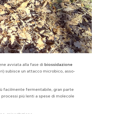
e av­via­ta alla fase di
bios­si­da­zio­ne
­ri) su­bi­sce un at­tac­co mi­cro­bi­co, as­so­
ca più facilmente fermentabile, gran parte
 pro­ces­si più lenti a spese di mo­le­co­le