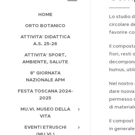
HOME
Lo studio d
circolare d
ORTO BOTANICO
favorire co
ATTIVITA' DIDATTICA
A.S. 25-26
Il composta
fiori, rest
ATTIVITA' SPORT,
AMBIENTE, SALUTE
decompongon
humus, util
8° GIORNATA
NAZIONALE APM
Nel nostro 
FESTA TOSCANA 2024-
dare nuova 
2025
permesso d
di material
MU.VI. MUSEO DELLA
VITA
Il compost 
EVENTI ETRUSCHI
in generale 
(MU.VI.)