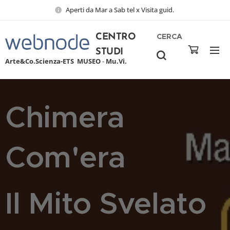
Aperti da Mar a Sab tel x Visita guid.
CERCA
CENTRO
STUDI
Arte&Co.Scienza-ETS
MUSEO
-
Mu.Vi.
Chimera
Com'era
Il Mito Svelato