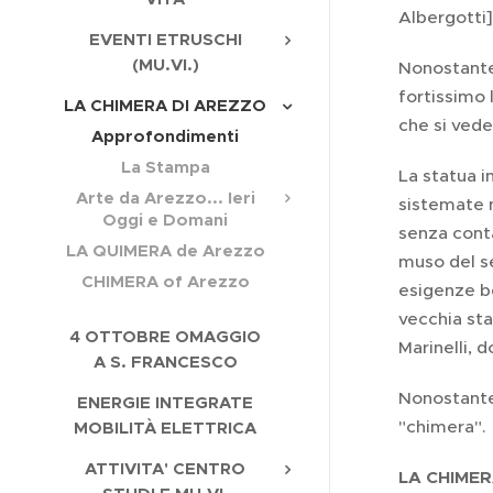
Albergotti]
EVENTI ETRUSCHI
(MU.VI.)
Nonostante 
fortissimo
LA CHIMERA DI AREZZO
che si vede 
Approfondimenti
La Stampa
La statua i
Arte da Arezzo... Ieri
sistemate n
Oggi e Domani
senza conta
LA QUIMERA de Arezzo
muso del se
CHIMERA of Arezzo
esigenze be
vecchia sta
4 OTTOBRE OMAGGIO
Marinelli, 
A S. FRANCESCO
Nonostante 
ENERGIE INTEGRATE
"chimera".
MOBILITÀ ELETTRICA
ATTIVITA' CENTRO
LA CHIMER