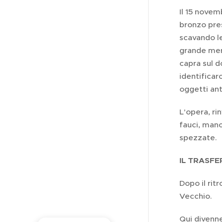
Il 15 novem
bronzo pres
scavando l
grande mera
capra sul d
identificar
oggetti ant
L'opera, ri
fauci, manc
spezzate.
IL TRASFE
Dopo il rit
Vecchio.
Qui divenn