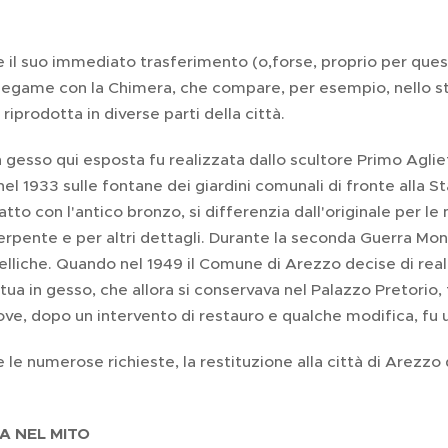
il suo immediato trasferimento (o,forse, proprio per quest
 legame con la Chimera, che compare, per esempio, nello s
riprodotta in diverse parti della città.
n gesso qui esposta fu realizzata dallo scultore Primo Aglie
el 1933 sulle fontane dei giardini comunali di fronte alla S
tto con l'antico bronzo, si differenzia dall'originale per le
rpente e per altri dettagli. Durante la seconda Guerra Mon
lliche. Quando nel 1949 il Comune di Arezzo decise di rea
tua in gesso, che allora si conservava nel Palazzo Pretorio, 
dove, dopo un intervento di restauro e qualche modifica, fu u
le numerose richieste, la restituzione alla città di Arezzo
A NEL MITO