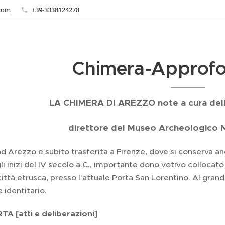
.com
+39-3338124278
Chimera-Approfo
LA CHIMERA DI AREZZO note a cura della
direttore del Museo Archeologico N
d Arezzo e subito trasferita a Firenze, dove si conserva an
i inizi del IV secolo a.C., importante dono votivo colloca
 città etrusca, presso l'attuale Porta San Lorentino. Al gran
 identitario.
A [atti e deliberazioni]