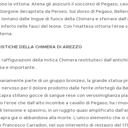
ono la vittoria: Atena gli assicurò il soccorso di Pegaso, cava
 Gorgone decapitata da Perseo. Sul dorso di Pegaso, Beller
lontano dalle lingue di fuoco della Chimera e sferrare dall'al
inferto nelle fauci del leone. Con l'inattesa vittoria l'eroe 
terna.
ISTICHE DELLA CHIMERA DI AREZZO
e raffigurazioni della mitica Chimera restituiteci dall'antic
sa e importante.
nariamente parte di un gruppo bronzeo, la grande statua pr
 nervoso per il dolore prodotto dalle ferite infertegli da Be
 capra stillano gocce di sangue rese con verosimiglianza pla
o l'eroe che dall'alto incombe a cavallo di Pegaso, ha i musco
 tensione e spasimo, in un ruggito quasi amplificato dall'a
apra già si abbandona alla morte. L'unico elemento che si 
e Francesco Carradori, nel suo intervento di restauro del 1