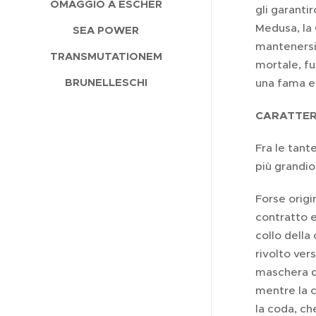
OMAGGIO A ESCHER
gli garantir
Medusa, la
SEA POWER
mantenersi 
TRANSMUTATIONEM
mortale, fu 
BRUNELLESCHI
una fama e
CARATTER
Fra le tant
più grandio
Forse origi
contratto e
collo della
rivolto vers
maschera di
mentre la c
la coda, ch