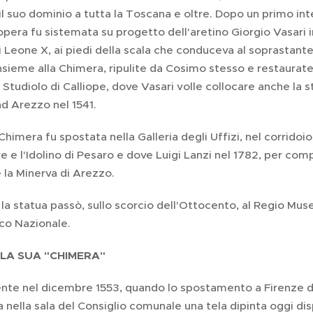
l suo dominio a tutta la Toscana e oltre. Dopo un primo inte
opera fu sistemata su progetto dell'aretino Giorgio Vasari 
di Leone X, ai piedi della scala che conduceva al soprastant
nsieme alla Chimera, ripulite da Cosimo stesso e restaurate
 Studiolo di Calliope, dove Vasari volle collocare anche la 
d Arezzo nel 1541.
 Chimera fu spostata nella Galleria degli Uffizi, nel corrido
re e l'Idolino di Pesaro e dove Luigi Lanzi nel 1782, per comp
la Minerva di Arezzo.
i la statua passò, sullo scorcio dell'Ottocento, al Regio M
co Nazionale.
LA SUA "CHIMERA"
nte nel dicembre 1553, quando lo spostamento a Firenze d
a nella sala del Consiglio comunale una tela dipinta oggi di