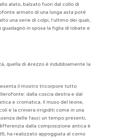
llo alato, balzato fuori dal collo di
ofonte armato di una lunga asta poté
to una serie di colpi, l'ultimo dei quali,
si guadagnò in sposa la figlia di Iobate e
hità, quella di Arezzo è indubbiamente la
esenta il mostro tricorpore tutto
llerofonte: dalla coscia destra e dal
stica e cromatica. Il muso del leone,
li e la criniera irrigiditi come in una
ssenza delle fauci un tempo presenti,
differenzia dalla composizione antica è
785, ha realizzato appoggiata al corno