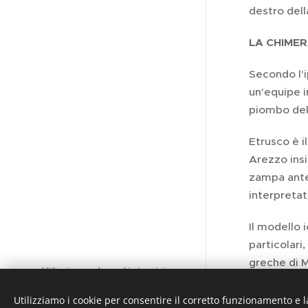
destro dell
LA CHIMER
Secondo l'i
un'equipe 
piombo dell
Etrusco è i
Arezzo insi
zampa anter
interpretat
Il modello 
particolari
greche di M
Utilizziamo solo cookie
tecnici
strettamente
necessari INFO
Utilizziamo i cookie per consentire il corretto funzionamento e l