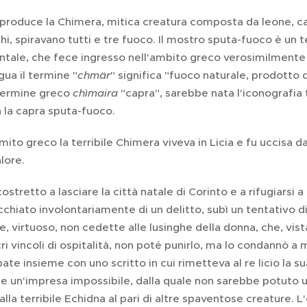
iproduce la Chimera, mitica creatura composta da leone, c
chi, spiravano tutti e tre fuoco. Il mostro sputa-fuoco è 
tale, che fece ingresso nell'ambito greco verosimilmente p
ngua il termine "
chmär
" significa "fuoco naturale, prodotto 
 termine greco
chìmaira
"capra", sarebbe nata l'iconografia 
 la capra sputa-fuoco.
mito greco la terribile Chimera viveva in Licia e fu uccisa 
alore.
costretto a lasciare la città natale di Corinto e a rifugiarsi a
chiato involontariamente di un delitto, subì un tentativo d
e, virtuoso, non cedette alle lusinghe della donna, che, vistas
acri vincoli di ospitalità, non poté punirlo, ma lo condannò a 
ate insieme con uno scritto in cui rimetteva al re licio la s
e un'impresa impossibile, dalla quale non sarebbe potuto u
lla terribile Echidna al pari di altre spaventose creature. L'