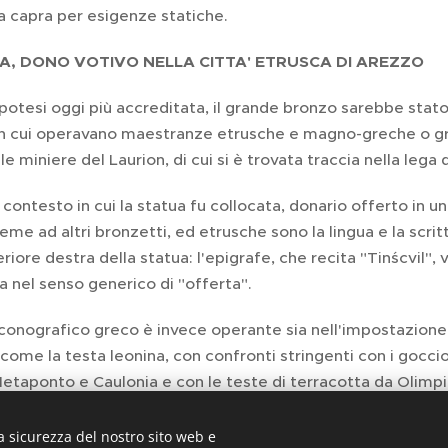
a capra per esigenze statiche.
A, DONO VOTIVO NELLA CITTA' ETRUSCA DI AREZZO
potesi oggi più accreditata, il grande bronzo sarebbe stato 
in cui operavano maestranze etrusche e magno-greche o gre
e miniere del Laurion, di cui si è trovata traccia nella lega 
l contesto in cui la statua fu collocata, donario offerto in u
eme ad altri bronzetti, ed etrusche sono la lingua e la scritt
iore destra della statua: l'epigrafe, che recita "Tinścvil"
a nel senso generico di "offerta".
iconografico greco è invece operante sia nell'impostazione g
, come la testa leonina, con confronti stringenti con i gocci
etaponto e Caulonia e con le teste di terracotta da Olimpi
a sicurezza del nostro sito web e