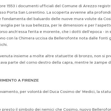
bre 1553 i documenti ufficiali del Comune di Arezzo registra
so Porta San Lorentino. La scoperta avvenne alla profondit
e fondamenta del baluardo delle nuove mura volute da Cosi
viglia per la sua bellezza, per le dimensioni e per l'aspett
orso anch'essa ferita e morente, che i dotti dell'epoca - in 
ono con la Chimera uccisa da Bellerofonte nota dalle fonti gr
ichi.
nvenuta insieme a molte altre statuette di bronzo, non si pre
ava parte del corno destro della capra, mentre le zampe del
RIMENTO A FIRENZE
rovamento, per volontà del Duca Cosimo de' Medici, la statu
e presto il simbolo dei nemici che Cosimo, nuovo Bellerofo