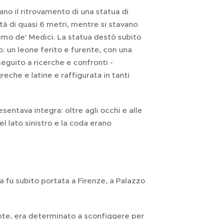
no il ritrovamento di una statua di
à di quasi 6 metri, mentre si stavano
mo de' Medici. La statua destò subito
o: un leone ferito e furente, con una
seguito a ricerche e confronti -
eche e latine e raffigurata in tanti
sentava integra: oltre agli occhi e alle
 lato sinistro e la coda erano
a fu subito portata a Firenze, a Palazzo
nte, era determinato a sconfiggere per