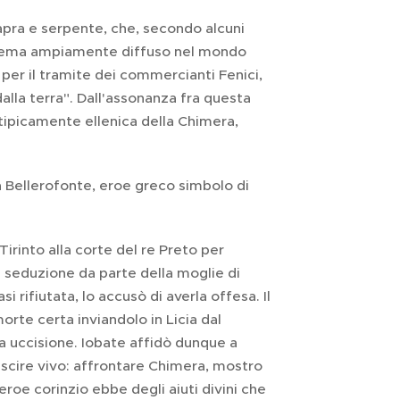
apra e serpente, che, secondo alcuni
un tema ampiamente diffuso nel mondo
er il tramite dei commercianti Fenici,
dalla terra". Dall'assonanza fra questa
tipicamente ellenica della Chimera,
da Bellerofonte, eroe greco simbolo di
 Tirinto alla corte del re Preto per
i seduzione da parte della moglie di
i rifiutata, lo accusò di averla offesa. Il
morte certa inviandolo in Licia dal
ua uccisione. Iobate affidò dunque a
scire vivo: affrontare Chimera, mostro
eroe corinzio ebbe degli aiuti divini che