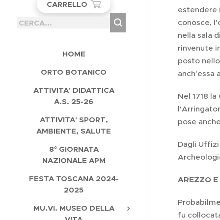
CARRELLO
estendere i
conosce, l'
nella sala 
rinvenute i
HOME
posto nello
ORTO BOTANICO
anch'essa a
ATTIVITA' DIDATTICA
Nel 1718 la
A.S. 25-26
l'Arringato
ATTIVITA' SPORT,
pose anche 
AMBIENTE, SALUTE
Dagli Uffiz
8° GIORNATA
Archeologi
NAZIONALE APM
FESTA TOSCANA 2024-
AREZZO E 
2025
Probabilme
MU.VI. MUSEO DELLA
fu collocat
VITA