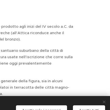
prodotto agli inizi del IV secolo a.C. da
che (all'Attica riconduce anche il
del bronzo).
n santuario suburbano della città di
ura usate nell'iscrizione che corre sulla
, viene oggi prevalentemente
enerale della figura, sia in alcuni
olatoi in terracotta delle città magno-
a.