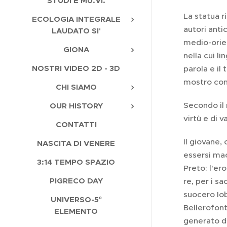
STUDI E MU.VI.
La statua r
ECOLOGIA INTEGRALE
autori anti
LAUDATO SI'
medio-orien
GIONA
nella cui li
NOSTRI VIDEO 2D - 3D
parola e il
mostro con
CHI SIAMO
Secondo il 
OUR HISTORY
virtù e di v
CONTATTI
Il giovane, 
NASCITA DI VENERE
essersi mac
3:14 TEMPO SPAZIO
Preto: l'ero
PIGRECO DAY
re, per i s
suocero Iob
UNIVERSO-5°
Bellerofont
ELEMENTO
generato da