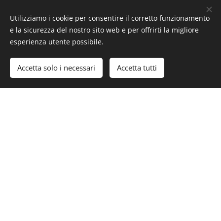
Utilizziamo i cookie per consentire il corretto funzionamento
e la sicurezza del nostro sito web e per offrirti la migliore
esperienza utente possibile.
Accetta solo i necessari
Accetta tutti
Molti argomenti pertinenti al
PARCO
sono trattati nelle
pagine relative alle attività del centro studi, in questa
sezione riporteremo degli aspetti generali a partire
dalla sua storia.