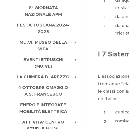
da liq
crista
8° GIORNATA
NAZIONALE APM
da aer
FESTA TOSCANA 2024-
da una
2025
"ricri
MU.VI. MUSEO DELLA
VITA
I 7 Sistem
EVENTI ETRUSCHI
(MU.VI.)
L'associazione
LA CHIMERA DI AREZZO
trentadue "cla
4 OTTOBRE OMAGGIO
le classi con 
A S. FRANCESCO
cristallini:
ENERGIE INTEGRATE
MOBILITÀ ELETTRICA
cubico
romboe
ATTIVITA' CENTRO
STUDI E MU.VI.