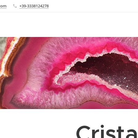
.com
+39-3338124278
Cristal