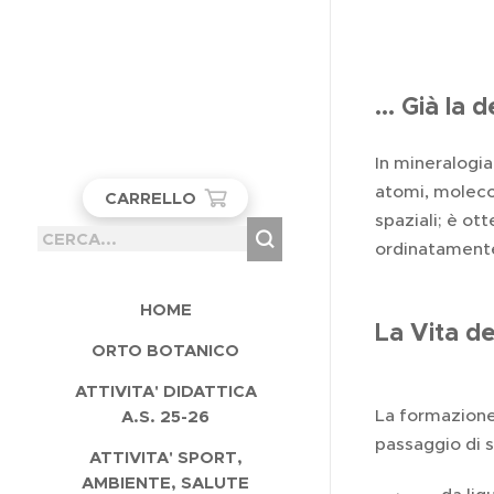
... Già la
In mineralogia
atomi, moleco
CARRELLO
spaziali; è ot
ordinatamente 
HOME
La Vita dei
ORTO BOTANICO
ATTIVITA' DIDATTICA
La formazione 
A.S. 25-26
passaggio di s
ATTIVITA' SPORT,
AMBIENTE, SALUTE