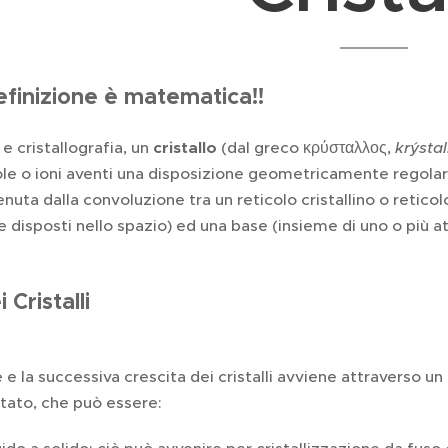
 definizione è matematica!!
 e cristallografia, un
cristallo
(dal greco κρύσταλλος,
krýstal
le o ioni aventi una disposizione geometricamente regolare
tenuta dalla convoluzione tra un reticolo cristallino o retic
disposti nello spazio) ed una base (insieme di uno o più a
 Cristalli
e la successiva crescita dei cristalli avviene attraverso un
tato, che può essere: