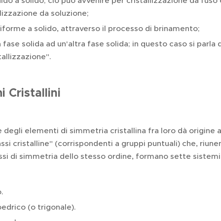
uido a solido; ciò può avvenire per cristallizzazione da fuso 
llizzazione da soluzione;
iforme a solido, attraverso il processo di brinamento;
 fase solida ad un'altra fase solida; in questo caso si parla d
stallizzazione".
i Cristallini
 degli elementi di simmetria cristallina fra loro dà origine 
ssi cristalline" (corrispondenti a gruppi puntuali) che, riun
assi di simmetria dello stesso ordine, formano sette sistemi
.
drico (o trigonale).