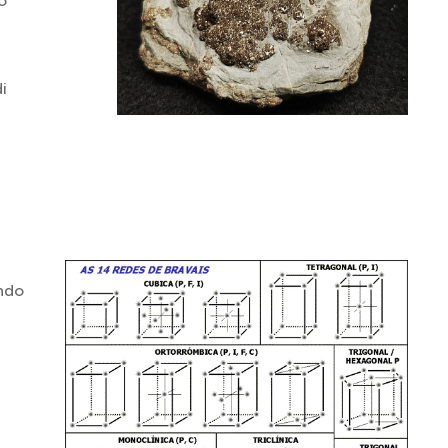
o
i
a
endo